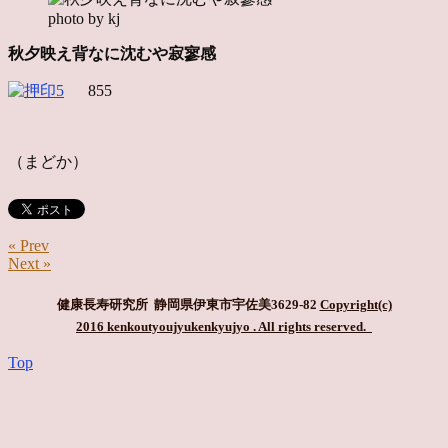
photo by kj
秋夕映え背なに沈むや寂寥感
855
（まどか）
« Prev
Next »
健康長寿研究所 静岡県伊東市宇佐美3629-82
Copyright(c)
2016 kenkoutyoujyukenkyujyo
. All rights reserved.
Top