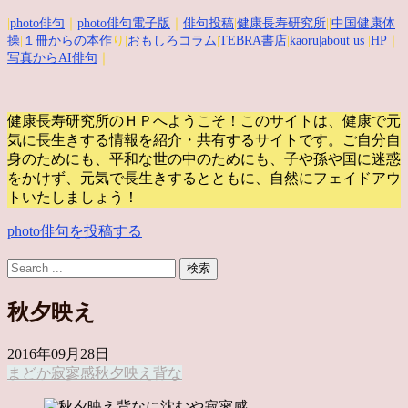
|
photo俳句
｜
photo俳句電子版
｜
俳句投稿
|
健康長寿研究所
||
中国健康体
操
|
１冊からの本作
り|
おもしろコラム
|
TEBRA書店
|
kaoru
|about us
|
HP
｜
写真からAI俳句
｜
健康長寿研究所のＨＰへようこそ！このサイトは、健康で元
気に長生きする情報を紹介・共有するサイトです。
ご自分自
身のためにも、平和な世の中のためにも、子や孫や国に迷惑
をかけず、元気で長生きするとともに、自然にフェイドアウ
トいたしましょう！
photo俳句を投稿する
秋夕映え
2016年09月28日
まどか
寂寥感
秋夕映え
背な