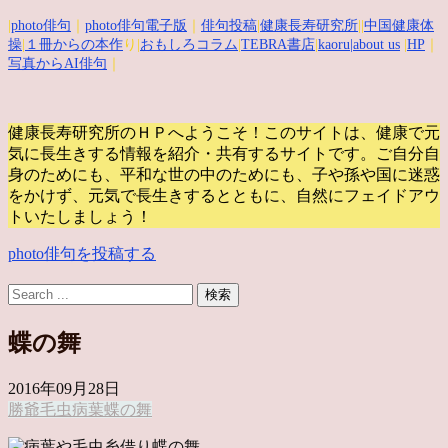
|
photo俳句
｜
photo俳句電子版
｜
俳句投稿
|
健康長寿研究所
||
中国健康体
操
|
１冊からの本作
り|
おもしろコラム
|
TEBRA書店
|
kaoru
|about us
|
HP
｜
写真からAI俳句
｜
健康長寿研究所のＨＰへようこそ！このサイトは、健康で元
気に長生きする情報を紹介・共有するサイトです。
ご自分自
身のためにも、平和な世の中のためにも、子や孫や国に迷惑
をかけず、元気で長生きするとともに、自然にフェイドアウ
トいたしましょう！
photo俳句を投稿する
蝶の舞
2016年09月28日
勝爺
毛虫
病葉
蝶の舞