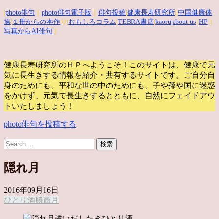
|
photo俳句
｜
photo俳句電子版
｜
俳句投稿
|
健康長寿研究所
||
中国健康体
操
|
１冊からの本作
り|
おもしろコラム
|
TEBRA書店
|
kaoru
|about us
|
HP
｜
写真からAI俳句
｜
健康長寿研究所のＨＰへようこそ！このサイトは、健康で元
気に長生きする情報を紹介・共有するサイトです。
ご自分自
身のためにも、平和な世の中のためにも、子や孫や国に迷惑
をかけず、元気で長生きするとともに、自然にフェイドアウ
トいたしましょう！
photo俳句を投稿する
隠れ月
2016年09月16日
ひとり酒
勝爺
月