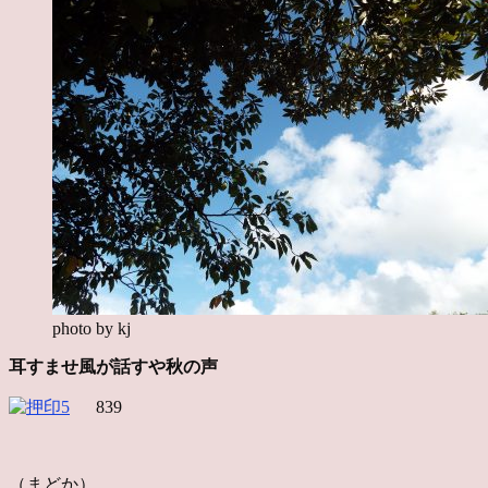
photo by kj
耳すませ風が話すや秋の声
839
（まどか）