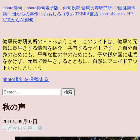
|
photo俳句
｜
photo俳句電子版
｜
俳句投稿
|
健康長寿研究所
||
中国健康体
操
|
１冊からの本作
り|
おもしろコラム
|
TEBRA書店
|
kaoru
|about us
|
HP
｜
写真からAI俳句
｜
健康長寿研究所のＨＰへようこそ！このサイトは、健康で元
気に長生きする情報を紹介・共有するサイトです。
ご自分自
身のためにも、平和な世の中のためにも、子や孫や国に迷惑
をかけず、元気で長生きするとともに、自然にフェイドアウ
トいたしましょう！
photo俳句を投稿する
秋の声
2016年09月07日
まどか
秋の声
耳
風