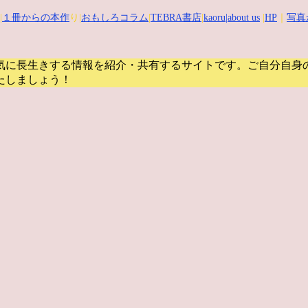
|
１冊からの本作
り|
おもしろコラム
|
TEBRA書店
|
kaoru
|about us
|
HP
｜
写真
気に長生きする情報を紹介・共有するサイトです。
ご自分自身
たしましょう！