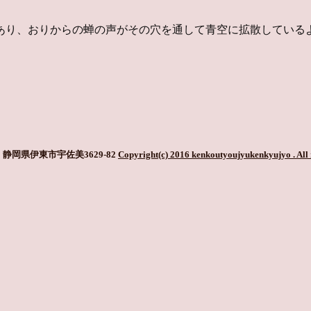
あり、おりからの蝉の声がその穴を通して青空に拡散している
静岡県伊東市宇佐美3629-82
Copyright(c) 2016 kenkoutyoujyukenkyujyo
. All