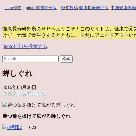
|
photo俳句
｜
photo俳句電子版
｜
俳句投稿
|
健康長寿研究所
||
中国健康体操
健康長寿研究所のＨＰへようこそ！このサイトは、健康で元
けず、元気で長生きするとともに、自然にフェイドアウトい
photo俳句を投稿する
蝉しぐれ
2016年08月06日
勝爺
穿つ葉
蝉しぐれ
穿つ葉を抜けて広がる蝉しぐれ
672