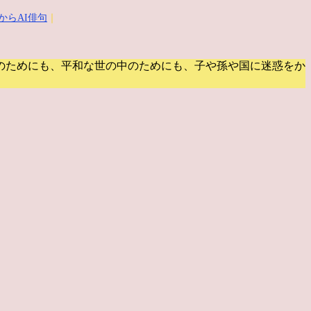
からAI俳句
｜
のためにも、平和な世の中のためにも、子や孫や国に迷惑をか