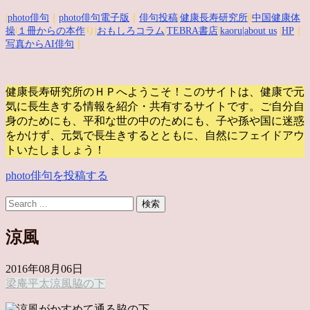
|
photo俳句
｜
photo俳句電子版
｜
俳句投稿
|
健康長寿研究所
||
中国健康体
操
|
１冊からの本作
り|
おもしろコラム
|
TEBRA書店
|
kaoru
|about us
|
HP
｜
写真からAI俳句
｜
健康長寿研究所のＨＰへようこそ！このサイトは、健康で元
気に長生きする情報を紹介・共有するサイトです。
ご自分自
身のためにも、平和な世の中のためにも、子や孫や国に迷惑
をかけず、元気で長生きするとともに、自然にフェイドアウ
トいたしましょう！
photo俳句を投稿する
涼風
2016年08月06日
梁庵平太
涼風
脇の下