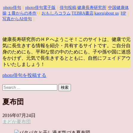
|
photo俳句
｜
photo俳句電子版
｜
俳句投稿
|
健康長寿研究所
||
中国健康体
操
|
１冊からの本作
り|
おもしろコラム
|
TEBRA書店
|
kaoru
|about us
|
HP
｜
写真からAI俳句
｜
健康長寿研究所のＨＰへようこそ！このサイトは、健康で元
気に長生きする情報を紹介・共有するサイトです。
ご自分自
身のためにも、平和な世の中のためにも、子や孫や国に迷惑
をかけず、元気で長生きするとともに、自然にフェイドアウ
トいたしましょう！
photo俳句を投稿する
夏布団
2016年07月24日
まどか
夏
布団