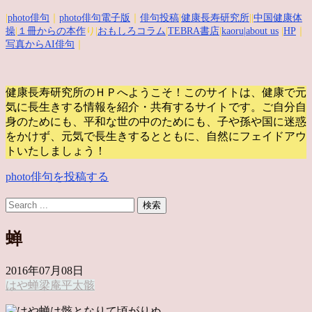
|
photo俳句
｜
photo俳句電子版
｜
俳句投稿
|
健康長寿研究所
||
中国健康体
操
|
１冊からの本作
り|
おもしろコラム
|
TEBRA書店
|
kaoru
|about us
|
HP
｜
写真からAI俳句
｜
健康長寿研究所のＨＰへようこそ！このサイトは、健康で元
気に長生きする情報を紹介・共有するサイトです。
ご自分自
身のためにも、平和な世の中のためにも、子や孫や国に迷惑
をかけず、元気で長生きするとともに、自然にフェイドアウ
トいたしましょう！
photo俳句を投稿する
蝉
2016年07月08日
はや蝉
梁庵平太
骸