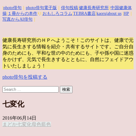
|
photo俳句
｜
photo俳句電子版
｜
俳句投稿
|
健康長寿研究所
||
中国健康体
操
|
１冊からの本作
り|
おもしろコラム
|
TEBRA書店
|
kaoru
|about us
|
HP
｜
写真からAI俳句
｜
健康長寿研究所のＨＰへようこそ！このサイトは、健康で元
気に長生きする情報を紹介・共有するサイトです。
ご自分自
身のためにも、平和な世の中のためにも、子や孫や国に迷惑
をかけず、元気で長生きするとともに、自然にフェイドアウ
トいたしましょう！
photo俳句を投稿する
七変化
2016年06月14日
まどか
七変化
母
色
藍色