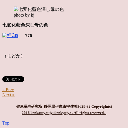
photo by kj
七変化藍色深し母の色
776
（まどか）
« Prev
Next »
健康長寿研究所 静岡県伊東市宇佐美3629-82
Copyright(c)
2016 kenkoutyoujyukenkyujyo
. All rights reserved.
Top