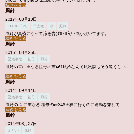
photo from photo-ac風鈴のチリリンと聞く消 ...
続きを見る
風鈴
2017年08月10日
PHOTO俳句
平太老
涼
風鈴
風鈴が真横になって涼を告げ678良い風が吹いてます。
続きを見る
風鈴
2015年08月26日
梁庵平太
祖母
風鈴
風鈴の音に重なる祖母の声461風鈴なんて風物詩もそう遠くない
...
続きを見る
風鈴
2014年09月14日
梁庵平太
祖母
風鈴
風鈴の 音に重なる 祖母の声346天神に行くのに運動を兼ねて ...
続きを見る
風鈴
2014年06月27日
まどか
風鈴