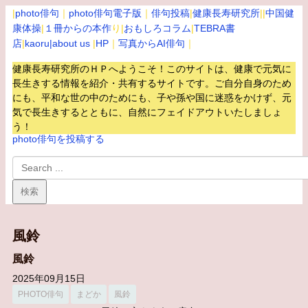
|
photo俳句
｜
photo俳句電子版
｜
俳句投稿
|
健康長寿研究所
||
中国健
康体操
|
１冊からの本作
り|
おもしろコラム
|
TEBRA書
店
|
kaoru
|about us
|
HP
｜
写真からAI俳句
｜
健康長寿研究所のＨＰへようこそ！このサイトは、健康で元気に
長生きする情報を紹介・共有するサイトです。
ご自分自身のため
にも、平和な世の中のためにも、子や孫や国に迷惑をかけず、元
気で長生きするとともに、自然にフェイドアウトいたしましょ
う！
photo俳句を投稿する
風鈴
風鈴
2025年09月15日
PHOTO俳句
まどか
風鈴