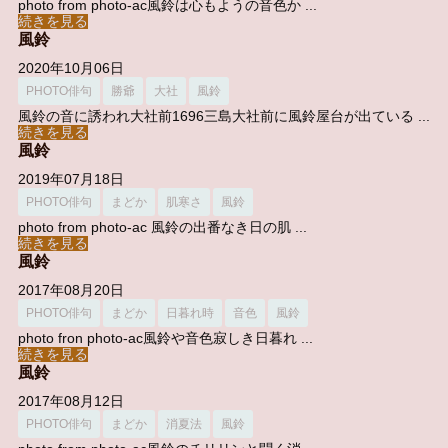
photo from photo-ac風鈴は心もようの音色か ...
続きを見る
風鈴
2020年10月06日
PHOTO俳句
勝爺
大社
風鈴
風鈴の音に誘われ大社前1696三島大社前に風鈴屋台が出ている ...
続きを見る
風鈴
2019年07月18日
PHOTO俳句
まどか
肌寒さ
風鈴
photo from photo-ac 風鈴の出番なき日の肌 ...
続きを見る
風鈴
2017年08月20日
PHOTO俳句
まどか
日暮れ時
音色
風鈴
photo fron photo-ac風鈴や音色寂しき日暮れ ...
続きを見る
風鈴
2017年08月12日
PHOTO俳句
まどか
消夏法
風鈴