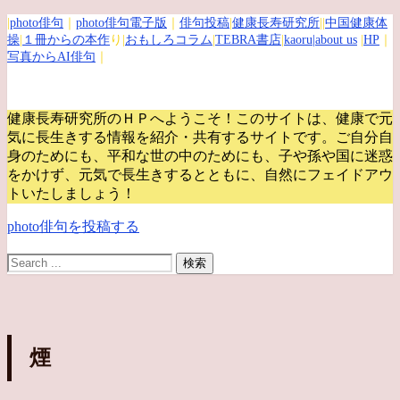
|
photo俳句
｜
photo俳句電子版
｜
俳句投稿
|
健康長寿研究所
||
中国健康体
操
|
１冊からの本作
り|
おもしろコラム
|
TEBRA書店
|
kaoru
|about us
|
HP
｜
写真からAI俳句
｜
健康長寿研究所のＨＰへようこそ！このサイトは、健康で元
気に長生きする情報を紹介・共有するサイトです。
ご自分自
身のためにも、平和な世の中のためにも、子や孫や国に迷惑
をかけず、元気で長生きするとともに、自然にフェイドアウ
トいたしましょう！
photo俳句を投稿する
煙