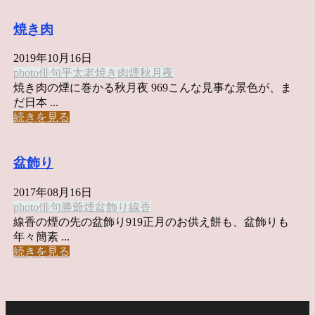
焼き肉
2019年10月16日
photo俳句
平太老
焼き肉
煙
秋月夜
焼き肉の煙に巻かる秋月夜 969こんな見事な景色が、ま
だ日本 ...
続きを見る
盆飾り
2017年08月16日
photo俳句
勝爺
煙
盆飾り
線香
線香の煙の先の盆飾り919正月のお供え餅も、盆飾りも
年々簡素 ...
続きを見る