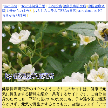
|
photo俳句
｜
photo俳句電子版
｜
俳句投稿
|
健康長寿研究所
||
中国健康体
操
|
１冊からの本作
り|
おもしろコラム
|
TEBRA書店
|
kaoru
|about us
|
HP
｜
写真からAI俳句
｜
健康長寿研究所のＨＰへようこそ！このサイトは、健康で元
気に長生きする情報を紹介・共有するサイトです。
ご自分自
身のためにも、平和な世の中のためにも、子や孫や国に迷惑
をかけず、元気で長生きするとともに、自然にフェイドアウ