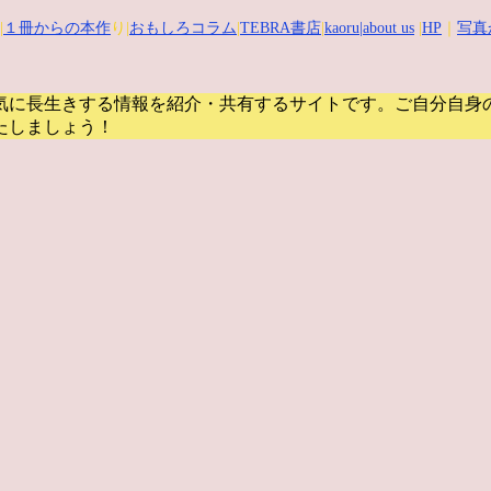
|
１冊からの本作
り|
おもしろコラム
|
TEBRA書店
|
kaoru
|about us
|
HP
｜
写真
気に長生きする情報を紹介・共有するサイトです。
ご自分自身
たしましょう！