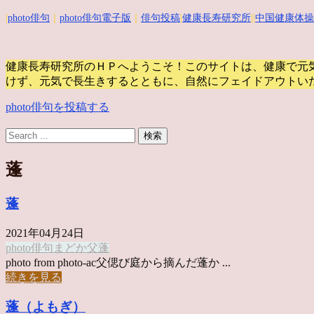
|
photo俳句
｜
photo俳句電子版
｜
俳句投稿
|
健康長寿研究所
||
中国健康体操
健康長寿研究所のＨＰへようこそ！このサイトは、健康で元
けず、元気で長生きするとともに、自然にフェイドアウトい
photo俳句を投稿する
蓬
蓬
2021年04月24日
photo俳句
まどか
父
蓬
photo from photo-ac父偲び庭から摘んだ蓬か ...
続きを見る
蓬（よもぎ）