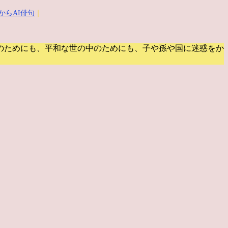
からAI俳句
｜
のためにも、平和な世の中のためにも、子や孫や国に迷惑をか