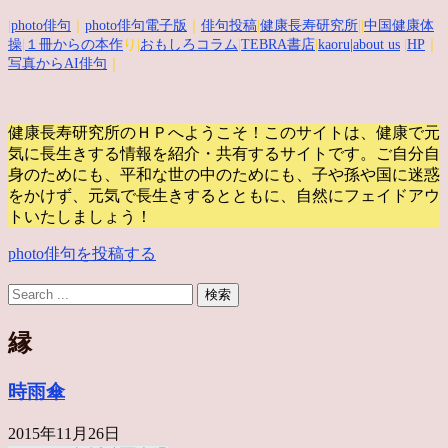
|
photo俳句
｜
photo俳句電子版
｜
俳句投稿
|
健康長寿研究所
||
中国健康体
操
|
１冊からの本作
り|
おもしろコラム
|
TEBRA書店
|
kaoru
|about us
|
HP
｜
写真からAI俳句
｜
健康長寿研究所のＨＰへようこそ！このサイトは、健康で元
気に長生きする情報を紹介・共有するサイトです。
ご自分自
身のためにも、平和な世の中のためにも、子や孫や国に迷惑
をかけず、元気で長生きするとともに、自然にフェイドアウ
トいたしましょう！
photo俳句を投稿する
縁
時雨傘
2015年11月26日