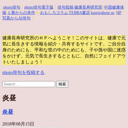
|
photo俳句
｜
photo俳句電子版
｜
俳句投稿
|
健康長寿研究所
||
中国健康体
操
|
１冊からの本作
り|
おもしろコラム
|
TEBRA書店
|
kaoru
|about us
|
HP
｜
写真からAI俳句
｜
健康長寿研究所のＨＰへようこそ！このサイトは、健康で元
気に長生きする情報を紹介・共有するサイトです。
ご自分自
身のためにも、平和な世の中のためにも、子や孫や国に迷惑
をかけず、元気で長生きするとともに、自然にフェイドアウ
トいたしましょう！
photo俳句を投稿する
炎昼
炎昼
2018年08月15日