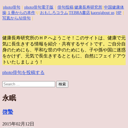
|
photo俳句
｜
photo俳句電子版
｜
俳句投稿
|
健康長寿研究所
||
中国健康体
操
|
１冊からの本作
り|
おもしろコラム
|
TEBRA書店
|
kaoru
|about us
|
HP
｜
写真からAI俳句
｜
健康長寿研究所のＨＰへようこそ！このサイトは、健康で元
気に長生きする情報を紹介・共有するサイトです。
ご自分自
身のためにも、平和な世の中のためにも、子や孫や国に迷惑
をかけず、元気で長生きするとともに、自然にフェイドアウ
トいたしましょう！
photo俳句を投稿する
永眠
啓蟄
2015年02月12日