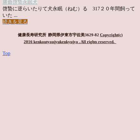
勝爺
啓蟄
永眠
犬
啓蟄に逆らいたりて犬永眠（ねむ）る 317２０年間飼って
いた ...
続きを見る
健康長寿研究所 静岡県伊東市宇佐美3629-82
Copyright(c)
2016 kenkoutyoujyukenkyujyo
. All rights reserved.
Top