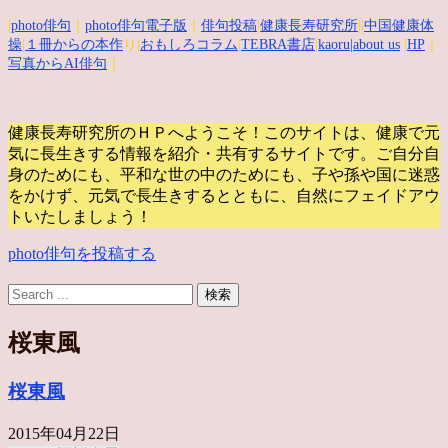
|
photo俳句
｜
photo俳句電子版
｜
俳句投稿
|
健康長寿研究所
||
中国健康体
操
|
１冊からの本作
り|
おもしろコラム
|
TEBRA書店
|
kaoru
|about us
|
HP
｜
写真からAI俳句
｜
健康長寿研究所のＨＰへようこそ！このサイトは、健康で元
気に長生きする情報を紹介・共有するサイトです。
ご自分自
身のためにも、平和な世の中のためにも、子や孫や国に迷惑
をかけず、元気で長生きするとともに、自然にフェイドアウ
トいたしましょう！
photo俳句を投稿する
桜東風
桜東風
2015年04月22日