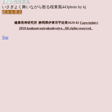
まどか
桜
桜東風
いさぎよく舞いながら散る桜東風443photo by kj
続きを見る
健康長寿研究所 静岡県伊東市宇佐美3629-82
Copyright(c)
2016 kenkoutyoujyukenkyujyo
. All rights reserved.
Top