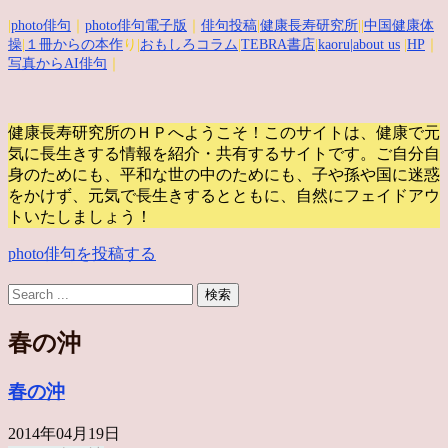
|
photo俳句
｜
photo俳句電子版
｜
俳句投稿
|
健康長寿研究所
||
中国健康体
操
|
１冊からの本作
り|
おもしろコラム
|
TEBRA書店
|
kaoru
|about us
|
HP
｜
写真からAI俳句
｜
健康長寿研究所のＨＰへようこそ！このサイトは、健康で元
気に長生きする情報を紹介・共有するサイトです。
ご自分自
身のためにも、平和な世の中のためにも、子や孫や国に迷惑
をかけず、元気で長生きするとともに、自然にフェイドアウ
トいたしましょう！
photo俳句を投稿する
春の沖
春の沖
2014年04月19日