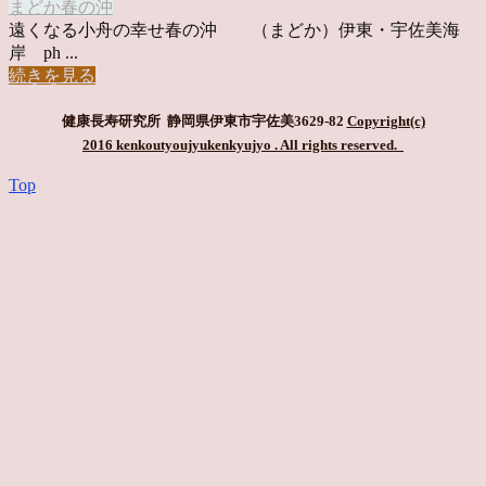
まどか
春の沖
遠くなる小舟の幸せ春の沖 （まどか）伊東・宇佐美海
岸 ph ...
続きを見る
健康長寿研究所 静岡県伊東市宇佐美3629-82
Copyright(c)
2016 kenkoutyoujyukenkyujyo
. All rights reserved.
Top