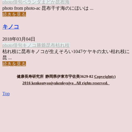
photo俳句
ベランダ
まどか
昆布
海
photo from photo-ac 昆布干す海のにほいは ...
続きを見る
キノコ
2018年03月04日
photo俳句
キノコ
勝爺
昆布
枯れ枝
枯れ枝に昆布キノコが生えそろい1047ケヤキの太い枯れ枝に
昆 ...
続きを見る
健康長寿研究所 静岡県伊東市宇佐美3629-82
Copyright(c)
2016 kenkoutyoujyukenkyujyo
. All rights reserved.
Top