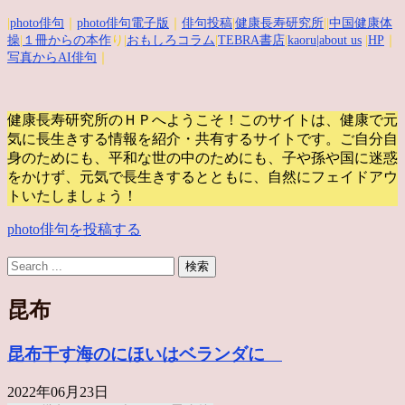
|
photo俳句
｜
photo俳句電子版
｜
俳句投稿
|
健康長寿研究所
||
中国健康体
操
|
１冊からの本作
り|
おもしろコラム
|
TEBRA書店
|
kaoru
|about us
|
HP
｜
写真からAI俳句
｜
健康長寿研究所のＨＰへようこそ！このサイトは、健康で元
気に長生きする情報を紹介・共有するサイトです。
ご自分自
身のためにも、平和な世の中のためにも、子や孫や国に迷惑
をかけず、元気で長生きするとともに、自然にフェイドアウ
トいたしましょう！
photo俳句を投稿する
昆布
昆布干す海のにほいはベランダに
2022年06月23日