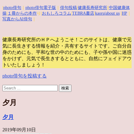
|
photo俳句
｜
photo俳句電子版
｜
俳句投稿
|
健康長寿研究所
||
中国健康体
操
|
１冊からの本作
り|
おもしろコラム
|
TEBRA書店
|
kaoru
|about us
|
HP
｜
写真からAI俳句
｜
健康長寿研究所のＨＰへようこそ！このサイトは、健康で元
気に長生きする情報を紹介・共有するサイトです。
ご自分自
身のためにも、平和な世の中のためにも、子や孫や国に迷惑
をかけず、元気で長生きするとともに、自然にフェイドアウ
トいたしましょう！
photo俳句を投稿する
夕月
夕月
2019年09月10日