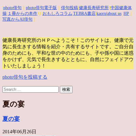
|
photo俳句
｜
photo俳句電子版
｜
俳句投稿
|
健康長寿研究所
||
中国健康体
操
|
１冊からの本作
り|
おもしろコラム
|
TEBRA書店
|
kaoru
|about us
|
HP
｜
写真からAI俳句
｜
健康長寿研究所のＨＰへようこそ！このサイトは、健康で元
気に長生きする情報を紹介・共有するサイトです。
ご自分自
身のためにも、平和な世の中のためにも、子や孫や国に迷惑
をかけず、元気で長生きするとともに、自然にフェイドアウ
トいたしましょう！
photo俳句を投稿する
夏の宴
夏の宴
2014年06月26日