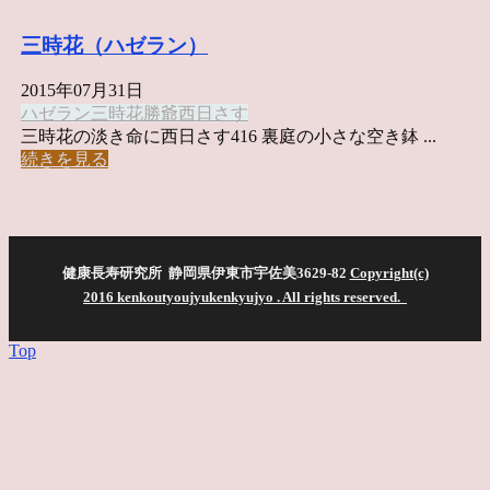
三時花（ハゼラン）
2015年07月31日
ハゼラン
三時花
勝爺
西日さす
三時花の淡き命に西日さす416 裏庭の小さな空き鉢 ...
続きを見る
健康長寿研究所 静岡県伊東市宇佐美3629-82
Copyright(c)
2016 kenkoutyoujyukenkyujyo
. All rights reserved.
Top