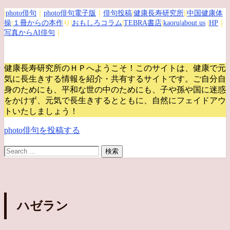
|
photo俳句
｜
photo俳句電子版
｜
俳句投稿
|
健康長寿研究所
||
中国健康体
操
|
１冊からの本作
り|
おもしろコラム
|
TEBRA書店
|
kaoru
|about us
|
HP
｜
写真からAI俳句
｜
健康長寿研究所のＨＰへようこそ！このサイトは、健康で元
気に長生きする情報を紹介・共有するサイトです。
ご自分自
身のためにも、平和な世の中のためにも、子や孫や国に迷惑
をかけず、元気で長生きするとともに、自然にフェイドアウ
トいたしましょう！
photo俳句を投稿する
ハゼラン