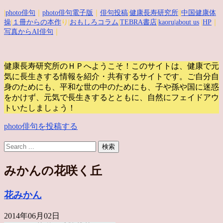
|
photo俳句
｜
photo俳句電子版
｜
俳句投稿
|
健康長寿研究所
||
中国健康体
操
|
１冊からの本作
り|
おもしろコラム
|
TEBRA書店
|
kaoru
|about us
|
HP
｜
写真からAI俳句
｜
健康長寿研究所のＨＰへようこそ！このサイトは、健康で元
気に長生きする情報を紹介・共有するサイトです。
ご自分自
身のためにも、平和な世の中のためにも、子や孫や国に迷惑
をかけず、元気で長生きするとともに、自然にフェイドアウ
トいたしましょう！
photo俳句を投稿する
みかんの花咲く丘
花みかん
2014年06月02日