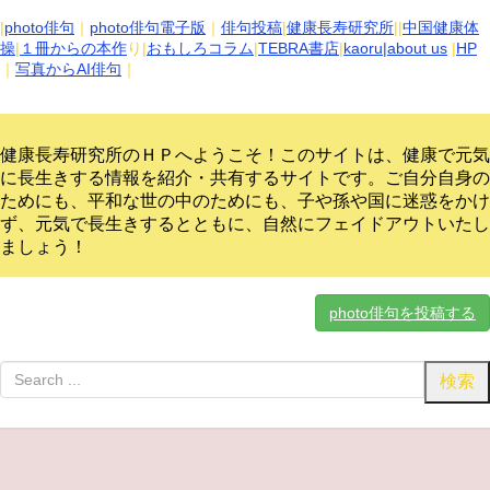
|
photo俳句
｜
photo俳句電子版
｜
俳句投稿
|
健康長寿研究所
||
中国健康体
操
|
１冊からの本作
り|
おもしろコラム
|
TEBRA書店
|
kaoru
|about us
|
HP
｜
写真からAI俳句
｜
健康長寿研究所のＨＰへようこそ！このサイトは、健康で元気
に長生きする情報を紹介・共有するサイトです。
ご自分自身の
ためにも、平和な世の中のためにも、子や孫や国に迷惑をかけ
ず、元気で長生きするとともに、自然にフェイドアウトいたし
ましょう！
photo俳句を投稿する