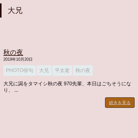
大兄
秋の夜
2019年10月20日
PHOTO俳句
大兄
平太老
秋の夜
大兄に謁をタマイシ秋の夜 970先輩、本日はごちそうにな
り、 ...
続きを見る