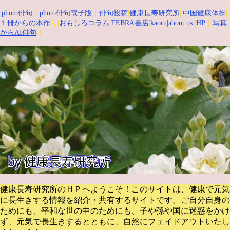
|
photo俳句
｜
photo俳句電子版
｜
俳句投稿
|
健康長寿研究所
||
中国健康体操
|
１冊からの本作
り|
おもしろコラム
|
TEBRA書店
|
kaoru
|about us
|
HP
｜
写真
からAI俳句
｜
健康長寿研究所のＨＰへようこそ！このサイトは、健康で元気
に長生きする情報を紹介・共有するサイトです。
ご自分自身の
ためにも、平和な世の中のためにも、子や孫や国に迷惑をかけ
ず、元気で長生きするとともに、自然にフェイドアウトいたし