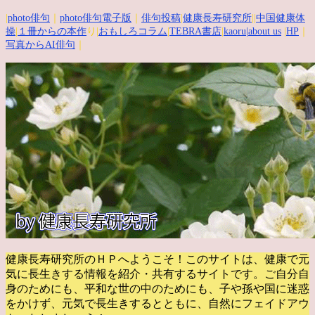
|
photo俳句
｜
photo俳句電子版
｜
俳句投稿
|
健康長寿研究所
||
中国健康体
操
|
１冊からの本作
り|
おもしろコラム
|
TEBRA書店
|
kaoru
|about us
|
HP
｜
写真からAI俳句
｜
健康長寿研究所のＨＰへようこそ！このサイトは、健康で元
気に長生きする情報を紹介・共有するサイトです。
ご自分自
身のためにも、平和な世の中のためにも、子や孫や国に迷惑
をかけず、元気で長生きするとともに、自然にフェイドアウ