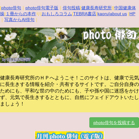
|
photo俳句
｜
photo俳句電子版
｜
俳句投稿
|
健康長寿研究所
||
中国健康体
操
|
１冊からの本作
り|
おもしろコラム
|
TEBRA書店
|
kaoru
|about us
|
HP
｜
写真からAI俳句
｜
健康長寿研究所のＨＰへようこそ！このサイトは、健康で元気
に長生きする情報を紹介・共有するサイトです。
ご自分自身の
ためにも、平和な世の中のためにも、子や孫や国に迷惑をかけ
ず、元気で長生きするとともに、自然にフェイドアウトいたし
ましょう！
photo俳句を投稿する