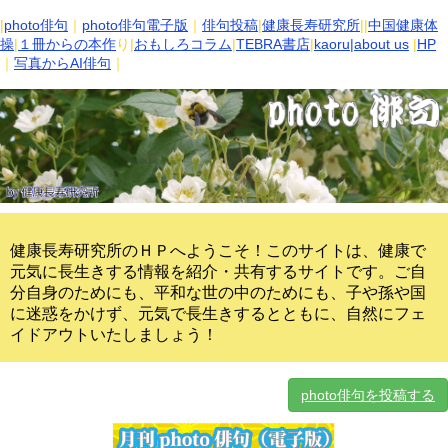
|
photo俳句
｜
photo俳句電子版
｜
俳句投稿
|
健康長寿研究所
||
中国健康体
操
|
１冊からの本作
り|
おもしろコラム
|
TEBRA書店
|
kaoru
|about us
|
HP
｜
写真からAI俳句
｜
健康長寿研究所のＨＰへようこそ！このサイトは、健康で
元気に長生きする情報を紹介・共有するサイトです。
ご自
分自身のためにも、平和な世の中のためにも、子や孫や国
に迷惑をかけず、元気で長生きするとともに、自然にフェ
イドアウトいたしましょう！
photo俳句を投稿する